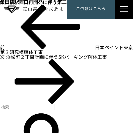
飯田橋駅西口再開発に伴う第二期解体工事
過
投
定山鋼材にできること
ご依頼はこちら
去
稿
の
ナ
投
トップメッセージ
ビ
稿
ゲ
ー
会社概要
シ
ョ
ン
前
日本ペイント東京
施工事例
第３研究棟解体工事
次
次
浜松町２丁目計画に伴うSKパーキング解体工事
の
採用情報
投
稿
検
索:
検
索