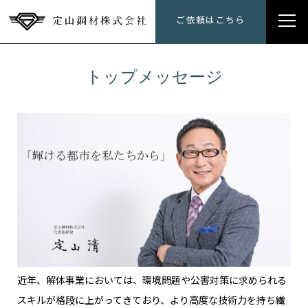
定山鋼材にできること
ご依頼はこちら
トップメッセージ
トップメッセージ
会社概要
施工事例
採用情報
近年、解体事業においては、環境問題や公害対策に求められる
スキルが格段に上がってきており、より高度な技術力を持ち繊