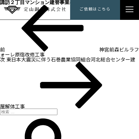
諏訪２丁目マンション建替事業に伴う解体工事
過
投
定山鋼材にできること
ご依頼はこちら
去
稿
の
ナ
投
トップメッセージ
ビ
稿
ゲ
ー
会社概要
シ
ョ
ン
前
神宮前森ビルラフ
施工事例
ォーレ原宿改修工事
次
次
東日本大震災に伴う石巻農業協同組合河北総合センター建
の
採用情報
投
稿
屋解体工事
検
索:
検
索