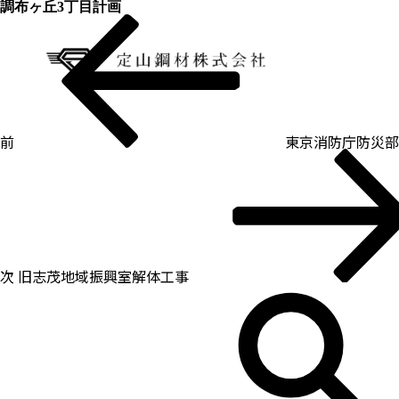
調布ヶ丘3丁目計画
過
投
去
稿
の
ナ
投
ビ
稿
ゲ
ー
シ
ョ
ン
前
東京消防庁防災部
次
の
投
稿
次
旧志茂地域振興室解体工事
検
索: