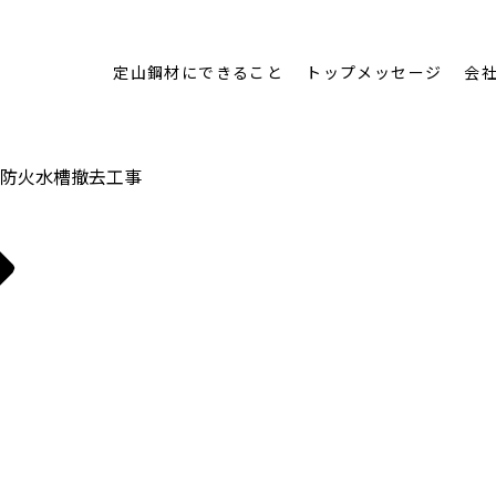
定山鋼材にできること
トップメッセージ
会
防火水槽撤去工事
検
索