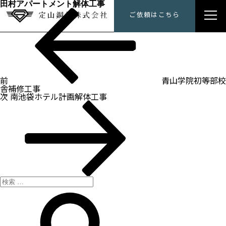
田村アパートメント解体工事
過
投
定山鋼材にできること
ご依頼はこちら
去
稿
の
ナ
投
トップメッセージ
ビ
稿
ゲ
ー
会社概要
シ
ョ
ン
前
青山学院初等部校
施工事例
舎補修工事
次
次
南池袋ホテル計画解体工事
の
採用情報
投
稿
検
索:
検
索