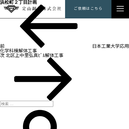
浜松町２丁目計画
過
投
定山鋼材にできること
ご依頼はこちら
去
稿
の
ナ
投
トップメッセージ
ビ
稿
ゲ
ー
会社概要
シ
ョ
ン
前
日本工業大学応用
施工事例
化学科棟解体工事
次
次
北区上中里弘真ﾋﾞﾙ解体工事
の
採用情報
投
稿
検
索:
検
索