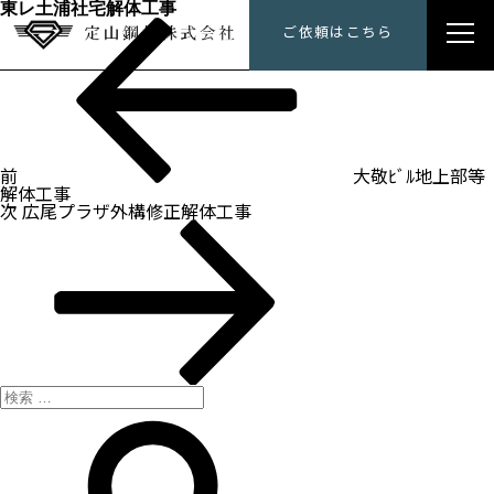
東レ土浦社宅解体工事
過
投
定山鋼材にできること
ご依頼はこちら
去
稿
の
ナ
投
トップメッセージ
ビ
稿
ゲ
ー
会社概要
シ
ョ
ン
前
大敬ﾋﾞﾙ地上部等
施工事例
解体工事
次
次
広尾プラザ外構修正解体工事
の
採用情報
投
稿
検
索:
検
索