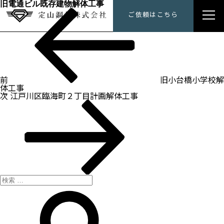
旧電通ビル既存建物解体工事
過
投
定山鋼材にできること
ご依頼はこちら
去
稿
の
ナ
投
トップメッセージ
ビ
稿
ゲ
ー
会社概要
シ
ョ
ン
前
旧小台橋小学校解
施工事例
体工事
次
次
江戸川区臨海町２丁目計画解体工事
の
採用情報
投
稿
検
索:
検
索