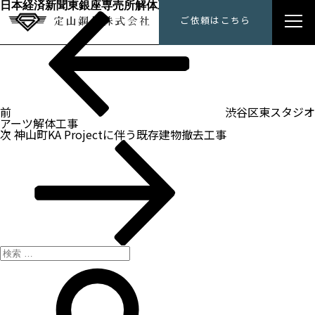
日本経済新聞東銀座専売所解体工事
過
投
定山鋼材にできること
ご依頼はこちら
去
稿
の
ナ
投
トップメッセージ
ビ
稿
ゲ
ー
会社概要
シ
ョ
ン
前
渋谷区東スタジオ
施工事例
アーツ解体工事
次
次
神山町KA Projectに伴う既存建物撤去工事
の
採用情報
投
稿
検
索:
検
索