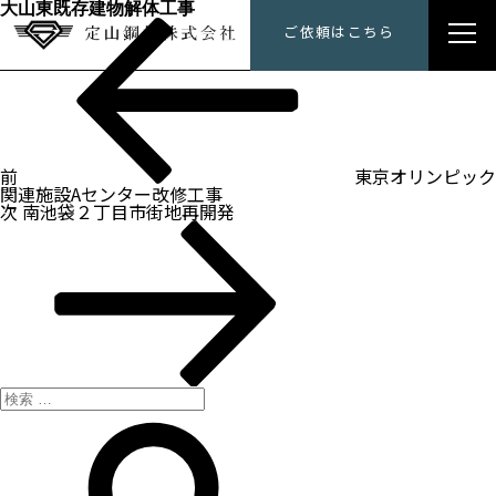
大山東既存建物解体工事
過
投
定山鋼材にできること
ご依頼はこちら
去
稿
の
ナ
投
トップメッセージ
ビ
稿
ゲ
ー
会社概要
シ
ョ
ン
前
東京オリンピック
施工事例
関連施設Aセンター改修工事
次
次
南池袋２丁目市街地再開発
の
採用情報
投
稿
検
索:
検
索