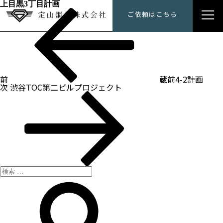
上目黒3丁目計画
過
投
定山鋼材にできること
ご依頼はこちら
去
稿
の
ナ
投
トップメッセージ
ビ
稿
ゲ
ー
会社概要
シ
ョ
ン
前
蔵前4-2計画
施工事例
次
次
渋谷TOC第二ビルプロジェクト
の
投
採用情報
稿
検
索:
検
索