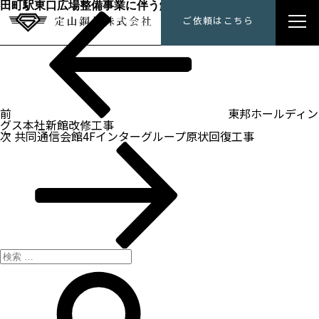
田町駅東口広場整備事業に伴う解体工事（３工区ESC）
過
投
定山鋼材にできること
ご依頼はこちら
去
稿
の
ナ
投
トップメッセージ
ビ
稿
ゲ
ー
会社概要
シ
ョ
ン
前
東邦ホールディン
施工事例
グス本社新館改修工事
次
次
共同通信会館4Fインターグループ原状回復工事
の
採用情報
投
稿
検
索:
検
索