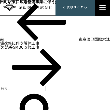
田町駅東口広場整備事業に伴う解体工事（２工区）
過
投
定山鋼材にできること
ご依頼はこちら
去
稿
の
ナ
投
トップメッセージ
ビ
稿
ゲ
ー
会社概要
シ
ョ
ン
前
東京辰巳国際水泳
施工事例
場改修に伴う解体工事
次
次
渋谷SMBC改修工事
の
採用情報
投
稿
検
索:
検
索