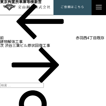
東京拘置所車庫等棟新営
過
投
定山鋼材にできること
ご依頼はこちら
去
稿
の
ナ
投
トップメッセージ
ビ
稿
ゲ
ー
会社概要
シ
ョ
ン
前
赤羽西4丁目既存
施工事例
建物解体工事
次
次
渋谷三葉ビル原状回復工事
の
採用情報
投
稿
検
索:
検
索