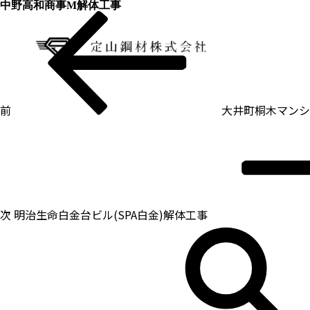
中野高和商事M解体工事
過
投
去
稿
の
ナ
投
ビ
稿
ゲ
ー
シ
ョ
ン
前
大井町桐木マンシ
次
の
投
稿
次
明治生命白金台ビル(SPA白金)解体工事
検
索: